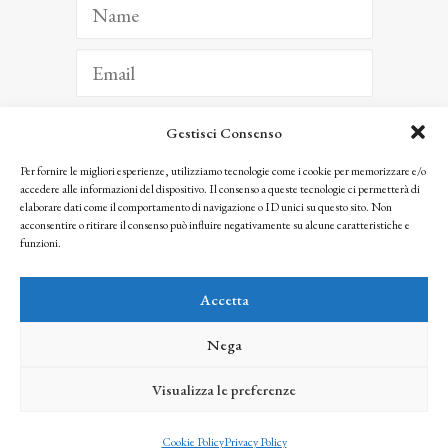
Gestisci Consenso
ISCRIVITI
Per fornire le migliori esperienze, utilizziamo tecnologie come i cookie per memorizzare e/o
accedere alle informazioni del dispositivo. Il consenso a queste tecnologie ci permetterà di
Facendo clic per iscriverti, riconosci che le tue informazioni saranno trattate
elaborare dati come il comportamento di navigazione o ID unici su questo sito. Non
seguendo la nostra
Privacy Policy
acconsentire o ritirare il consenso può influire negativamente su alcune caratteristiche e
© 2025 Istituto Matteucci. All right reserved
funzioni.
Nessuna parte di questo sito può essere riprodotta o trasmessa con qualsiasi mezzo senza
l’autorizzazione scritta dei proprietari dei diritti e dell’Istituto Matteucci
Accetta
Nega
Visualizza le preferenze
credits
Cookie Policy
Privacy Policy