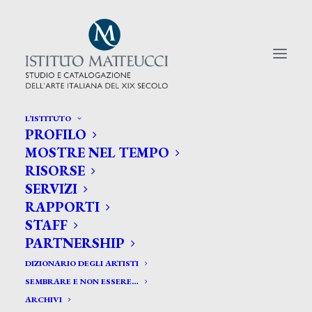
L’ISTITUTO
PROFILO
CERCA TRA GLI ARTISTI:
MOSTRE NEL TEMPO
RISORSE
Search
SERVIZI
for:
RAPPORTI
STAFF
PARTNERSHIP
DIZIONARIO DEGLI ARTISTI
SEMBRARE E NON ESSERE…
ARCHIVI