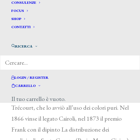
CONSULENZE
FOCUS
SHOP
CONTATTI
Acerbi Ezechiele *
RICERCA
ACERBI EZECHIELE
Pavia 1850 – 1920
Nipote del pittore P. Massacra e proveniente da
LOGIN / REGISTER
una famiglia modestissima, frequentò dal 1863
CARRELLO
la Civica Scuola di Pittura di Pavia, allievo di G.
Il tuo carrello è vuoto.
Trécourt, che lo avviò all’uso dei colori puri. Nel
1866 vinse il legato Cairoli, nel 1873 il premio
Frank con il dipinto La distribuzione dei