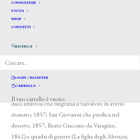
Acquarone Luigi *
CONSULENZE
FOCUS
SHOP
ACQUARONE LUIGI
CONTATTI
Savona, attivo fra il 1857 e il 1883
RICERCA
Poche le notizie su questo pittore, che espose
prevalentemente alle Promotrici di Genova, ma
anche a Roma e a Torino, ritratti, paesaggi
LOGIN / REGISTER
(Veduta presa dal molo vecchio in Genova,
CARRELLO
1857), dipinti di soggetto religioso (Uno dei
Il tuo carrello è vuoto.
dieci lebbrosi che ringrazia il Salvatore di averlo
risanato, 1857; San Giovanni che predica nel
deserto, 1857; Beato Giacomo da Varagine,
1862) e quadri di genere (La figlia degli Abruzzi,