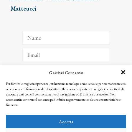
Matteucci
Gestisci Consenso
ISCRIVITI
Per fornire le migliori esperienze, utilizziamo tecnologie come i cookie per memorizzare e/o
accedere alle informazioni del dispositivo. Il consenso a queste tecnologie ci permetterà di
Facendo clic per iscriverti, riconosci che le tue informazioni saranno trattate
elaborare dati come il comportamento di navigazione o ID unici su questo sito. Non
seguendo la nostra
Privacy Policy
acconsentire o ritirare il consenso può influire negativamente su alcune caratteristiche e
© 2025 Istituto Matteucci. All right reserved
funzioni.
Nessuna parte di questo sito può essere riprodotta o trasmessa con qualsiasi mezzo senza
l’autorizzazione scritta dei proprietari dei diritti e dell’Istituto Matteucci
Accetta