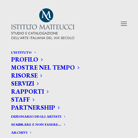
L’ISTITUTO
PROFILO
CERCA TRA GLI ARTISTI:
MOSTRE NEL TEMPO
RISORSE
Search
SERVIZI
for:
RAPPORTI
STAFF
PARTNERSHIP
DIZIONARIO DEGLI ARTISTI
SEMBRARE E NON ESSERE…
ARCHIVI