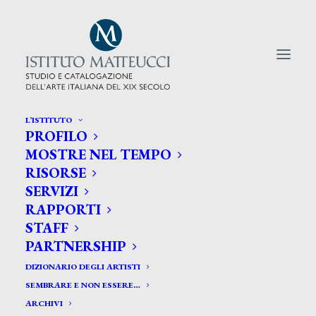
L’ISTITUTO
PROFILO
CERCA TRA GLI ARTISTI:
MOSTRE NEL TEMPO
RISORSE
Search
SERVIZI
for:
RAPPORTI
STAFF
PARTNERSHIP
DIZIONARIO DEGLI ARTISTI
SEMBRARE E NON ESSERE…
ARCHIVI