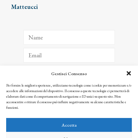
Matteucci
Gestisci Consenso
ISCRIVITI
Per fornire le migliori esperienze, utilizziamo tecnologie come i cookie per memorizzare e/o
accedere alle informazioni del dispositivo. Il consenso a queste tecnologie ci permetterà di
Facendo clic per iscriverti, riconosci che le tue informazioni saranno trattate
elaborare dati come il comportamento di navigazione o ID unici su questo sito. Non
seguendo la nostra
Privacy Policy
acconsentire o ritirare il consenso può influire negativamente su alcune caratteristiche e
© 2025 Istituto Matteucci. All right reserved
funzioni.
Nessuna parte di questo sito può essere riprodotta o trasmessa con qualsiasi mezzo senza
l’autorizzazione scritta dei proprietari dei diritti e dell’Istituto Matteucci
Accetta