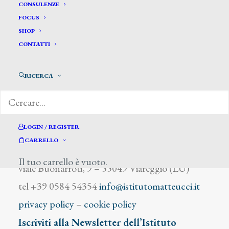
Adam Eugen
CONSULENZE
FOCUS
SHOP
CONTATTI
RICERCA
DIZIONARIO DEGLI ARTISTI
LOGIN / REGISTER
CARRELLO
Istituto Matteucci
Il tuo carrello è vuoto.
viale Buonarroti, 9 – 55049 Viareggio (LU)
tel +39 0584 54354
info@istitutomatteucci.it
privacy policy
–
cookie policy
Iscriviti alla Newsletter dell’Istituto