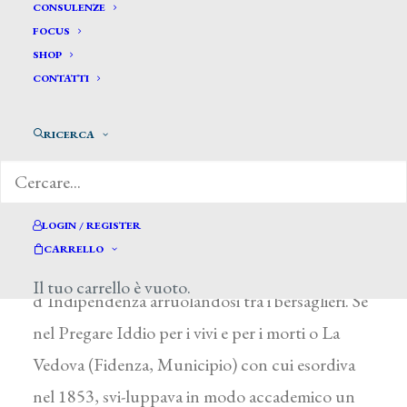
Affanni Ignazio *
CONSULENZE
FOCUS
SHOP
AFFANNI IGNAZIO
CONTATTI
Borgo San Donnino (Parma) 1828 – Fidenza
RICERCA
1889
All’Accademia parmense ricevette
un’educazione classicista legata al recupero del
LOGIN / REGISTER
retaggio della grande scuola emiliana. Tra il
CARRELLO
1848 e il 1849 partecipò alla guerra
Il tuo carrello è vuoto.
d’Indipendenza arruolandosi tra i bersaglieri. Se
nel Pregare Iddio per i vivi e per i morti o La
Vedova (Fidenza, Municipio) con cui esordiva
nel 1853, svi-luppava in modo accademico un