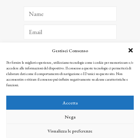
Gestisci Consenso
ISCRIVITI
Per fornire le migliori esperienze, utilizziamo tecnologie come i cookie per memorizzare e/o
accedere alle informazioni del dispositivo. Il consenso a queste tecnologie ci permetterà di
Facendo clic per iscriverti, riconosci che le tue informazioni saranno trattate
elaborare dati come il comportamento di navigazione o ID unici su questo sito. Non
seguendo la nostra
Privacy Policy
acconsentire o ritirare il consenso può influire negativamente su alcune caratteristiche e
© 2025 Istituto Matteucci. All right reserved
funzioni.
Nessuna parte di questo sito può essere riprodotta o trasmessa con qualsiasi mezzo senza
l’autorizzazione scritta dei proprietari dei diritti e dell’Istituto Matteucci
Accetta
Nega
Visualizza le preferenze
credits