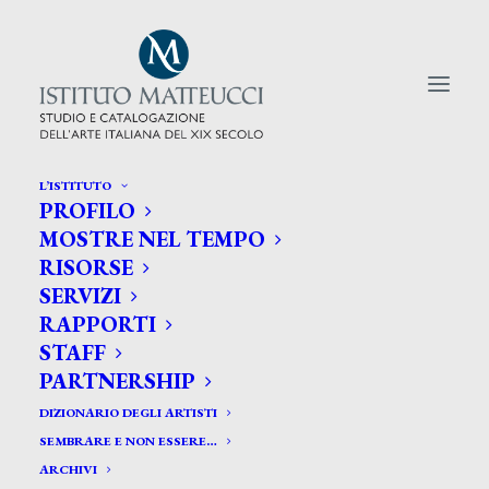
L’ISTITUTO
PROFILO
CERCA TRA GLI ARTISTI:
MOSTRE NEL TEMPO
RISORSE
Search
SERVIZI
for:
RAPPORTI
STAFF
PARTNERSHIP
DIZIONARIO DEGLI ARTISTI
SEMBRARE E NON ESSERE…
ARCHIVI