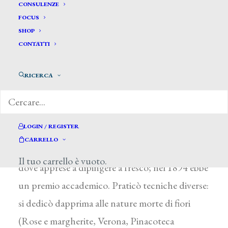
CONSULENZE
FOCUS
SHOP
CONTATTI
Agazzi Carlo Paolo *
RICERCA
AGAZZI CARLO PAOLO
LOGIN / REGISTER
Milano 1870 – 1922
CARRELLO
Fu allievo di G. Bertini all’Acca demia di Brera,
Il tuo carrello è vuoto.
dove apprese a dipingere a fresco; nel 1894 ebbe
un premio accademico. Praticò tecniche diverse:
si dedicò dapprima alle nature morte di fiori
(Rose e margherite, Verona, Pinacoteca