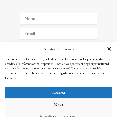
Gestisci Consenso
ISCRIVITI
Per fornire le migliori esperienze, utilizziamo tecnologie come i cookie per memorizzare e/o
accedere alle informazioni del dispositivo. Il consenso a queste tecnologie ci permetterà di
Facendo clic per iscriverti, riconosci che le tue informazioni saranno trattate
elaborare dati come il comportamento di navigazione o ID unici su questo sito. Non
seguendo la nostra
Privacy Policy
acconsentire o ritirare il consenso può influire negativamente su alcune caratteristiche e
© 2025 Istituto Matteucci. All right reserved
funzioni.
Nessuna parte di questo sito può essere riprodotta o trasmessa con qualsiasi mezzo senza
l’autorizzazione scritta dei proprietari dei diritti e dell’Istituto Matteucci
Accetta
Nega
Visualizza le preferenze