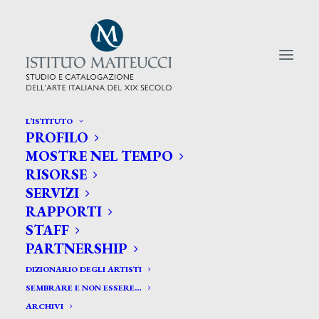
L’ISTITUTO
PROFILO
CERCA TRA GLI ARTISTI:
MOSTRE NEL TEMPO
RISORSE
Search
SERVIZI
for:
RAPPORTI
STAFF
PARTNERSHIP
DIZIONARIO DEGLI ARTISTI
SEMBRARE E NON ESSERE…
ARCHIVI