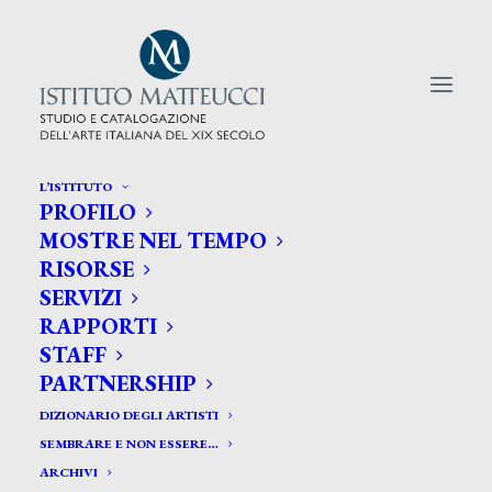
L’ISTITUTO
PROFILO
CERCA TRA GLI ARTISTI:
MOSTRE NEL TEMPO
RISORSE
Search
SERVIZI
for:
RAPPORTI
STAFF
PARTNERSHIP
DIZIONARIO DEGLI ARTISTI
SEMBRARE E NON ESSERE…
ARCHIVI