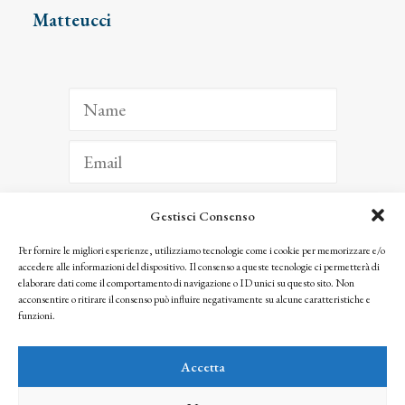
Matteucci
Gestisci Consenso
ISCRIVITI
Per fornire le migliori esperienze, utilizziamo tecnologie come i cookie per memorizzare e/o
accedere alle informazioni del dispositivo. Il consenso a queste tecnologie ci permetterà di
Facendo clic per iscriverti, riconosci che le tue informazioni saranno trattate
elaborare dati come il comportamento di navigazione o ID unici su questo sito. Non
seguendo la nostra
Privacy Policy
acconsentire o ritirare il consenso può influire negativamente su alcune caratteristiche e
© 2025 Istituto Matteucci. All right reserved
funzioni.
Nessuna parte di questo sito può essere riprodotta o trasmessa con qualsiasi mezzo senza
l’autorizzazione scritta dei proprietari dei diritti e dell’Istituto Matteucci
Accetta