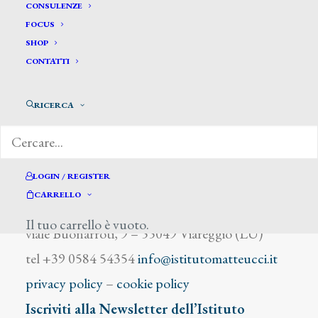
Agnati Emilio
CONSULENZE
FOCUS
SHOP
CONTATTI
RICERCA
DIZIONARIO DEGLI ARTISTI
LOGIN / REGISTER
CARRELLO
Istituto Matteucci
Il tuo carrello è vuoto.
viale Buonarroti, 9 – 55049 Viareggio (LU)
tel +39 0584 54354
info@istitutomatteucci.it
privacy policy
–
cookie policy
Iscriviti alla Newsletter dell’Istituto