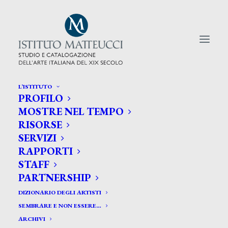
L’ISTITUTO
PROFILO
CERCA TRA GLI ARTISTI:
MOSTRE NEL TEMPO
RISORSE
Search
SERVIZI
for:
RAPPORTI
STAFF
PARTNERSHIP
DIZIONARIO DEGLI ARTISTI
SEMBRARE E NON ESSERE…
ARCHIVI