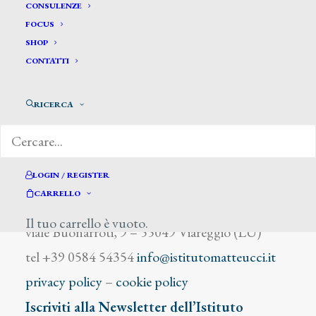
Agresti C.
CONSULENZE
FOCUS
SHOP
CONTATTI
RICERCA
DIZIONARIO DEGLI ARTISTI
LOGIN / REGISTER
CARRELLO
Istituto Matteucci
Il tuo carrello è vuoto.
viale Buonarroti, 9 – 55049 Viareggio (LU)
tel +39 0584 54354
info@istitutomatteucci.it
privacy policy
–
cookie policy
Iscriviti alla Newsletter dell’Istituto