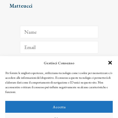
Matteucci
Gestisci Consenso
ISCRIVITI
Per fornire le migliori esperienze, utilizziamo tecnologie come i cookie per memorizzare e/o
accedere alle informazioni del dispositivo. Il consenso a queste tecnologie ci permetterà di
Facendo clic per iscriverti, riconosci che le tue informazioni saranno trattate
elaborare dati come il comportamento di navigazione o ID unici su questo sito. Non
seguendo la nostra
Privacy Policy
acconsentire o ritirare il consenso può influire negativamente su alcune caratteristiche e
© 2025 Istituto Matteucci. All right reserved
funzioni.
Nessuna parte di questo sito può essere riprodotta o trasmessa con qualsiasi mezzo senza
l’autorizzazione scritta dei proprietari dei diritti e dell’Istituto Matteucci
Accetta