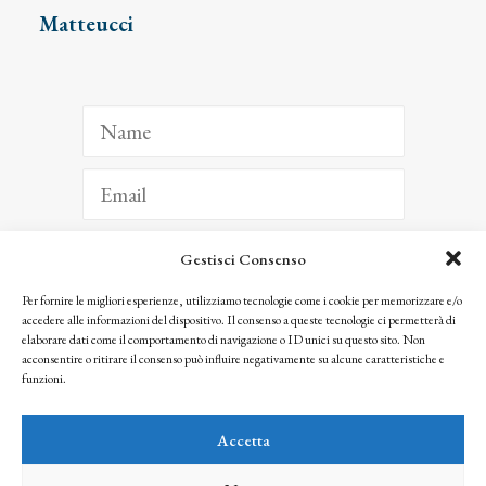
Matteucci
Gestisci Consenso
ISCRIVITI
Per fornire le migliori esperienze, utilizziamo tecnologie come i cookie per memorizzare e/o
accedere alle informazioni del dispositivo. Il consenso a queste tecnologie ci permetterà di
Facendo clic per iscriverti, riconosci che le tue informazioni saranno trattate
elaborare dati come il comportamento di navigazione o ID unici su questo sito. Non
seguendo la nostra
Privacy Policy
acconsentire o ritirare il consenso può influire negativamente su alcune caratteristiche e
© 2025 Istituto Matteucci. All right reserved
funzioni.
Nessuna parte di questo sito può essere riprodotta o trasmessa con qualsiasi mezzo senza
l’autorizzazione scritta dei proprietari dei diritti e dell’Istituto Matteucci
Accetta