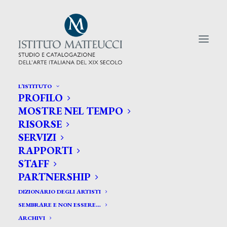
L’ISTITUTO
PROFILO
CERCA TRA GLI ARTISTI:
MOSTRE NEL TEMPO
RISORSE
Search
SERVIZI
for:
RAPPORTI
STAFF
PARTNERSHIP
DIZIONARIO DEGLI ARTISTI
SEMBRARE E NON ESSERE…
ARCHIVI