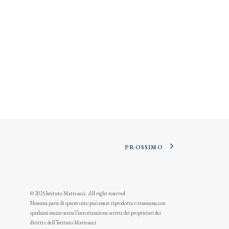
PROSSIMO
© 2025 Istituto Matteucci. All right reserved
Nessuna parte di questo sito può essere riprodotta o trasmessa con
qualsiasi mezzo senza l’autorizzazione scritta dei proprietari dei
diritti e dell’Istituto Matteucci