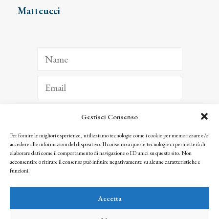
Matteucci
Gestisci Consenso
ISCRIVITI
Per fornire le migliori esperienze, utilizziamo tecnologie come i cookie per memorizzare e/o
accedere alle informazioni del dispositivo. Il consenso a queste tecnologie ci permetterà di
Facendo clic per iscriverti, riconosci che le tue informazioni saranno trattate
elaborare dati come il comportamento di navigazione o ID unici su questo sito. Non
seguendo la nostra
Privacy Policy
acconsentire o ritirare il consenso può influire negativamente su alcune caratteristiche e
© 2025 Istituto Matteucci. All right reserved
funzioni.
Nessuna parte di questo sito può essere riprodotta o trasmessa con qualsiasi mezzo senza
l’autorizzazione scritta dei proprietari dei diritti e dell’Istituto Matteucci
Accetta