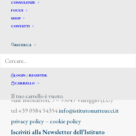
Albanesi Giuseppe
CONSULENZE
FOCUS
SHOP
CONTATTI
RICERCA
DIZIONARIO DEGLI ARTISTI
LOGIN / REGISTER
CARRELLO
Istituto Matteucci
Il tuo carrello è vuoto.
viale Buonarroti, 9 – 55049 Viareggio (LU)
tel +39 0584 54354
info@istitutomatteucci.it
privacy policy
–
cookie policy
Iscriviti alla Newsletter dell’Istituto