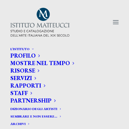
L’ISTITUTO
PROFILO
CERCA TRA GLI ARTISTI:
MOSTRE NEL TEMPO
RISORSE
Search
SERVIZI
for:
RAPPORTI
STAFF
PARTNERSHIP
DIZIONARIO DEGLI ARTISTI
SEMBRARE E NON ESSERE…
ARCHIVI