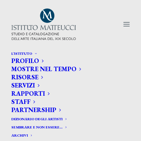
L’ISTITUTO
PROFILO
CERCA TRA GLI ARTISTI:
MOSTRE NEL TEMPO
RISORSE
Search
SERVIZI
for:
RAPPORTI
STAFF
PARTNERSHIP
DIZIONARIO DEGLI ARTISTI
SEMBRARE E NON ESSERE…
ARCHIVI