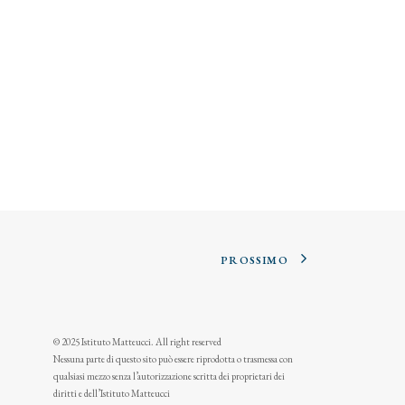
PROSSIMO
© 2025 Istituto Matteucci. All right reserved
Nessuna parte di questo sito può essere riprodotta o trasmessa con
qualsiasi mezzo senza l’autorizzazione scritta dei proprietari dei
diritti e dell’Istituto Matteucci