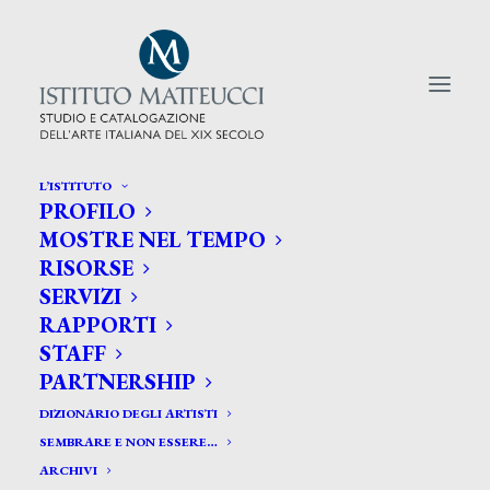
L’ISTITUTO
PROFILO
CERCA TRA GLI ARTISTI:
MOSTRE NEL TEMPO
RISORSE
Search
SERVIZI
for:
RAPPORTI
STAFF
PARTNERSHIP
DIZIONARIO DEGLI ARTISTI
SEMBRARE E NON ESSERE…
ARCHIVI