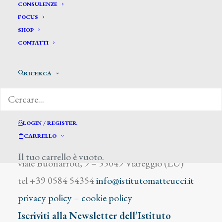
Alfieri Oscar
CONSULENZE
FOCUS
SHOP
CONTATTI
RICERCA
DIZIONARIO DEGLI ARTISTI
LOGIN / REGISTER
CARRELLO
Istituto Matteucci
Il tuo carrello è vuoto.
viale Buonarroti, 9 – 55049 Viareggio (LU)
tel +39 0584 54354
info@istitutomatteucci.it
privacy policy
–
cookie policy
Iscriviti alla Newsletter dell’Istituto