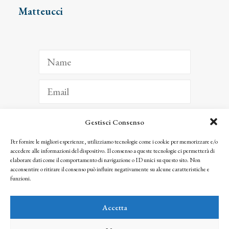
Matteucci
Gestisci Consenso
ISCRIVITI
Per fornire le migliori esperienze, utilizziamo tecnologie come i cookie per memorizzare e/o
accedere alle informazioni del dispositivo. Il consenso a queste tecnologie ci permetterà di
Facendo clic per iscriverti, riconosci che le tue informazioni saranno trattate
elaborare dati come il comportamento di navigazione o ID unici su questo sito. Non
seguendo la nostra
Privacy Policy
acconsentire o ritirare il consenso può influire negativamente su alcune caratteristiche e
© 2025 Istituto Matteucci. All right reserved
funzioni.
Nessuna parte di questo sito può essere riprodotta o trasmessa con qualsiasi mezzo senza
l’autorizzazione scritta dei proprietari dei diritti e dell’Istituto Matteucci
Accetta