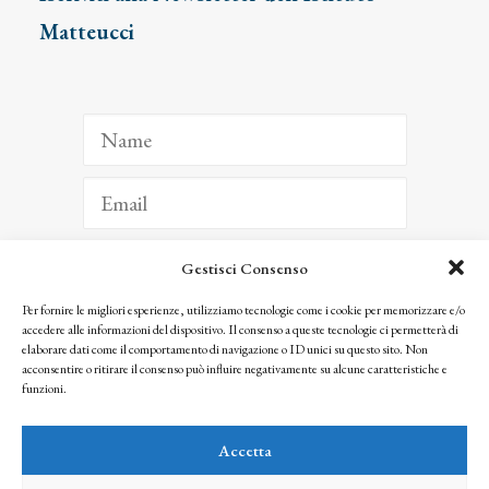
Matteucci
Gestisci Consenso
ISCRIVITI
Per fornire le migliori esperienze, utilizziamo tecnologie come i cookie per memorizzare e/o
accedere alle informazioni del dispositivo. Il consenso a queste tecnologie ci permetterà di
Facendo clic per iscriverti, riconosci che le tue informazioni saranno trattate
elaborare dati come il comportamento di navigazione o ID unici su questo sito. Non
seguendo la nostra
Privacy Policy
acconsentire o ritirare il consenso può influire negativamente su alcune caratteristiche e
© 2025 Istituto Matteucci. All right reserved
funzioni.
Nessuna parte di questo sito può essere riprodotta o trasmessa con qualsiasi mezzo senza
l’autorizzazione scritta dei proprietari dei diritti e dell’Istituto Matteucci
Accetta