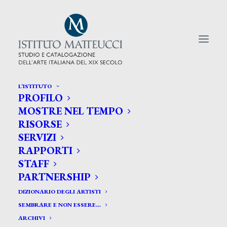
L’ISTITUTO
PROFILO
CERCA TRA GLI ARTISTI:
MOSTRE NEL TEMPO
RISORSE
Search
SERVIZI
for:
RAPPORTI
STAFF
PARTNERSHIP
DIZIONARIO DEGLI ARTISTI
SEMBRARE E NON ESSERE…
ARCHIVI