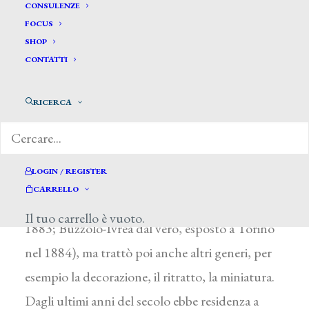
Allera Cavour*
CONSULENZE
FOCUS
SHOP
ALLERA CAVOUR
CONTATTI
Piteccio (Pistoia) 1860 – Ivrea 1929
RICERCA
Compiuti i primi studi alla scuola comunale di
Lugano, passò nel 1878 alla scuola di paesaggio
di A. Fontanesi, all’Accademia Albertina: sotto
LOGIN / REGISTER
l’influenza del maestro dipinse i primi paesaggi
CARRELLO
(Dintorni di Bellengo, esposto a Torino nel
Il tuo carrello è vuoto.
1883; Buzzolo-Ivrea dal vero, esposto a Torino
nel 1884), ma trattò poi anche altri generi, per
esempio la decorazione, il ritratto, la miniatura.
Dagli ultimi anni del secolo ebbe residenza a