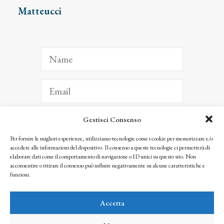
Matteucci
Gestisci Consenso
ISCRIVITI
Per fornire le migliori esperienze, utilizziamo tecnologie come i cookie per memorizzare e/o
accedere alle informazioni del dispositivo. Il consenso a queste tecnologie ci permetterà di
Facendo clic per iscriverti, riconosci che le tue informazioni saranno trattate
elaborare dati come il comportamento di navigazione o ID unici su questo sito. Non
seguendo la nostra
Privacy Policy
acconsentire o ritirare il consenso può influire negativamente su alcune caratteristiche e
© 2025 Istituto Matteucci. All right reserved
funzioni.
Nessuna parte di questo sito può essere riprodotta o trasmessa con qualsiasi mezzo senza
l’autorizzazione scritta dei proprietari dei diritti e dell’Istituto Matteucci
Accetta