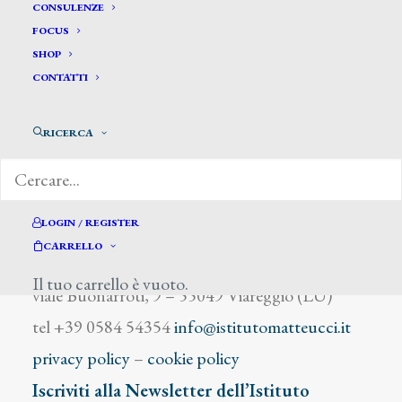
Amadori Giuliano
CONSULENZE
FOCUS
SHOP
CONTATTI
RICERCA
DIZIONARIO DEGLI ARTISTI
LOGIN / REGISTER
CARRELLO
Istituto Matteucci
Il tuo carrello è vuoto.
viale Buonarroti, 9 – 55049 Viareggio (LU)
tel +39 0584 54354
info@istitutomatteucci.it
privacy policy
–
cookie policy
Iscriviti alla Newsletter dell’Istituto