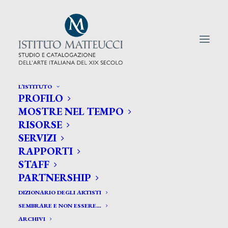
L’ISTITUTO
PROFILO
CERCA TRA GLI ARTISTI:
MOSTRE NEL TEMPO
RISORSE
Search
SERVIZI
for:
RAPPORTI
STAFF
PARTNERSHIP
DIZIONARIO DEGLI ARTISTI
SEMBRARE E NON ESSERE…
ARCHIVI