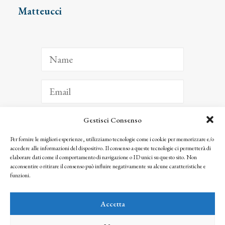
Matteucci
Gestisci Consenso
ISCRIVITI
Per fornire le migliori esperienze, utilizziamo tecnologie come i cookie per memorizzare e/o
accedere alle informazioni del dispositivo. Il consenso a queste tecnologie ci permetterà di
Facendo clic per iscriverti, riconosci che le tue informazioni saranno trattate
elaborare dati come il comportamento di navigazione o ID unici su questo sito. Non
seguendo la nostra
Privacy Policy
acconsentire o ritirare il consenso può influire negativamente su alcune caratteristiche e
© 2025 Istituto Matteucci. All right reserved
funzioni.
Nessuna parte di questo sito può essere riprodotta o trasmessa con qualsiasi mezzo senza
l’autorizzazione scritta dei proprietari dei diritti e dell’Istituto Matteucci
Accetta