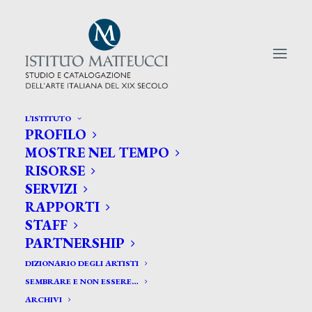
L’ISTITUTO
PROFILO
CERCA TRA GLI ARTISTI:
MOSTRE NEL TEMPO
RISORSE
Search
SERVIZI
for:
RAPPORTI
STAFF
PARTNERSHIP
DIZIONARIO DEGLI ARTISTI
SEMBRARE E NON ESSERE…
ARCHIVI