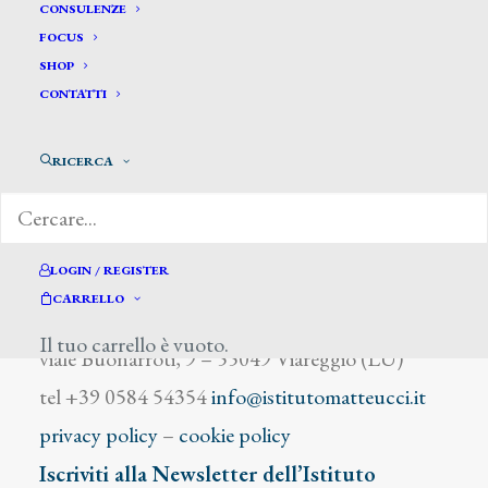
Andersen Hans Christian
CONSULENZE
FOCUS
SHOP
CONTATTI
RICERCA
DIZIONARIO DEGLI ARTISTI
LOGIN / REGISTER
CARRELLO
Istituto Matteucci
Il tuo carrello è vuoto.
viale Buonarroti, 9 – 55049 Viareggio (LU)
tel +39 0584 54354
info@istitutomatteucci.it
privacy policy
–
cookie policy
Iscriviti alla Newsletter dell’Istituto