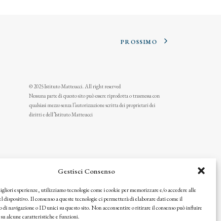
PROSSIMO
© 2025 Istituto Matteucci. All right reserved
Nessuna parte di questo sito può essere riprodotta o trasmessa con
qualsiasi mezzo senza l’autorizzazione scritta dei proprietari dei
diritti e dell’Istituto Matteucci
Gestisci Consenso
migliori esperienze, utilizziamo tecnologie come i cookie per memorizzare e/o accedere alle
l dispositivo. Il consenso a queste tecnologie ci permetterà di elaborare dati come il
i navigazione o ID unici su questo sito. Non acconsentire o ritirare il consenso può influire
u alcune caratteristiche e funzioni.