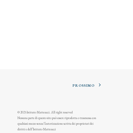
PROSSIMO
© 2025 Istituto Matteucci. All right reserved
Nessuna parte di questo sito può essere riprodotta o trasmessa con
qualsiasi mezzo senza l’autorizzazione scritta dei proprietari dei
diritti e dell’Istituto Matteucci