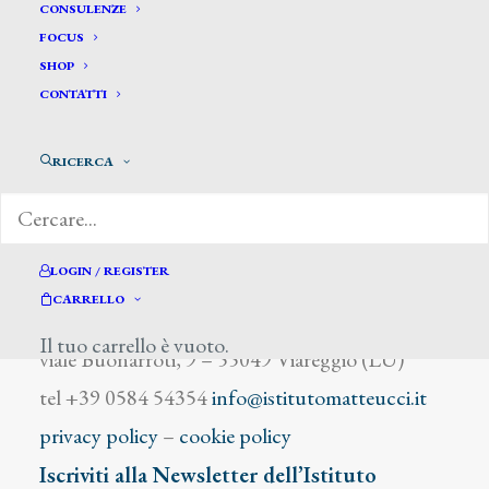
Andreini Ferdinando
CONSULENZE
FOCUS
SHOP
CONTATTI
RICERCA
DIZIONARIO DEGLI ARTISTI
LOGIN / REGISTER
CARRELLO
Istituto Matteucci
Il tuo carrello è vuoto.
viale Buonarroti, 9 – 55049 Viareggio (LU)
tel +39 0584 54354
info@istitutomatteucci.it
privacy policy
–
cookie policy
Iscriviti alla Newsletter dell’Istituto