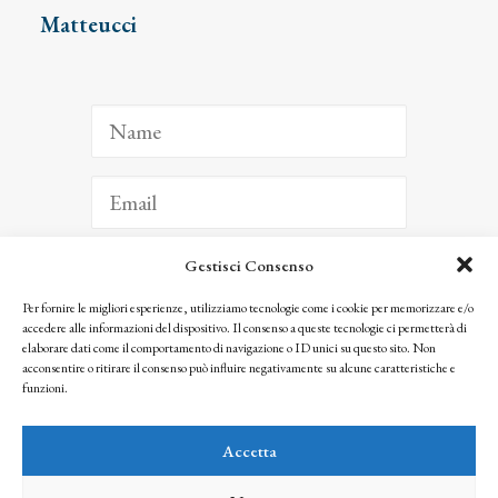
Matteucci
Gestisci Consenso
ISCRIVITI
Per fornire le migliori esperienze, utilizziamo tecnologie come i cookie per memorizzare e/o
accedere alle informazioni del dispositivo. Il consenso a queste tecnologie ci permetterà di
Facendo clic per iscriverti, riconosci che le tue informazioni saranno trattate
elaborare dati come il comportamento di navigazione o ID unici su questo sito. Non
seguendo la nostra
Privacy Policy
acconsentire o ritirare il consenso può influire negativamente su alcune caratteristiche e
© 2025 Istituto Matteucci. All right reserved
funzioni.
Nessuna parte di questo sito può essere riprodotta o trasmessa con qualsiasi mezzo senza
l’autorizzazione scritta dei proprietari dei diritti e dell’Istituto Matteucci
Accetta