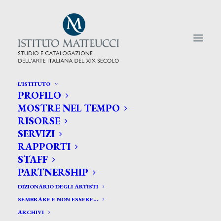
L’ISTITUTO
PROFILO
CERCA TRA GLI ARTISTI:
MOSTRE NEL TEMPO
RISORSE
Search
SERVIZI
for:
RAPPORTI
STAFF
PARTNERSHIP
DIZIONARIO DEGLI ARTISTI
SEMBRARE E NON ESSERE…
ARCHIVI