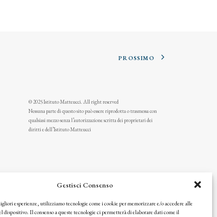
PROSSIMO
© 2025 Istituto Matteucci. All right reserved
Nessuna parte di questo sito può essere riprodotta o trasmessa con
qualsiasi mezzo senza l’autorizzazione scritta dei proprietari dei
diritti e dell’Istituto Matteucci
Gestisci Consenso
migliori esperienze, utilizziamo tecnologie come i cookie per memorizzare e/o accedere alle
l dispositivo. Il consenso a queste tecnologie ci permetterà di elaborare dati come il