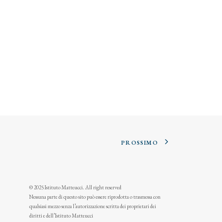
PROSSIMO
© 2025 Istituto Matteucci. All right reserved
Nessuna parte di questo sito può essere riprodotta o trasmessa con
qualsiasi mezzo senza l’autorizzazione scritta dei proprietari dei
diritti e dell’Istituto Matteucci