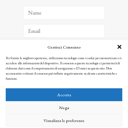
Gestisci Consenso
ISCRIVITI
Per fornire le migliori esperienze, utilizziamo tecnologie come i cookie per memorizzare e/o
accedere alle informazioni del dispositivo. Il consenso a queste tecnologie ci permetterà di
Facendo clic per iscriverti, riconosci che le tue informazioni saranno trattate
elaborare dati come il comportamento di navigazione o ID unici su questo sito. Non
seguendo la nostra
Privacy Policy
acconsentire o ritirare il consenso può influire negativamente su alcune caratteristiche e
© 2025 Istituto Matteucci. All right reserved
funzioni.
Nessuna parte di questo sito può essere riprodotta o trasmessa con qualsiasi mezzo senza
l’autorizzazione scritta dei proprietari dei diritti e dell’Istituto Matteucci
Accetta
Nega
Visualizza le preferenze
credits