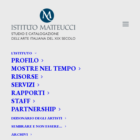
L’ISTITUTO
PROFILO
CERCA TRA GLI ARTISTI:
MOSTRE NEL TEMPO
RISORSE
Search
SERVIZI
for:
RAPPORTI
STAFF
PARTNERSHIP
DIZIONARIO DEGLI ARTISTI
SEMBRARE E NON ESSERE…
ARCHIVI