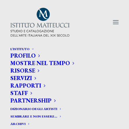
L’ISTITUTO
PROFILO
CERCA TRA GLI ARTISTI:
MOSTRE NEL TEMPO
RISORSE
Search
SERVIZI
for:
RAPPORTI
STAFF
PARTNERSHIP
DIZIONARIO DEGLI ARTISTI
SEMBRARE E NON ESSERE…
ARCHIVI