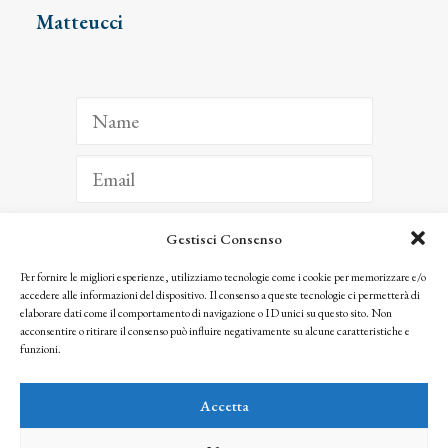
Matteucci
Gestisci Consenso
ISCRIVITI
Per fornire le migliori esperienze, utilizziamo tecnologie come i cookie per memorizzare e/o
accedere alle informazioni del dispositivo. Il consenso a queste tecnologie ci permetterà di
Facendo clic per iscriverti, riconosci che le tue informazioni saranno trattate
elaborare dati come il comportamento di navigazione o ID unici su questo sito. Non
seguendo la nostra
Privacy Policy
acconsentire o ritirare il consenso può influire negativamente su alcune caratteristiche e
© 2025 Istituto Matteucci. All right reserved
funzioni.
Nessuna parte di questo sito può essere riprodotta o trasmessa con qualsiasi mezzo senza
l’autorizzazione scritta dei proprietari dei diritti e dell’Istituto Matteucci
Accetta