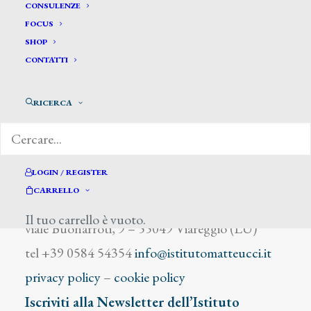
Angeli Francesco
CONSULENZE
FOCUS
SHOP
CONTATTI
RICERCA
DIZIONARIO DEGLI ARTISTI
LOGIN / REGISTER
CARRELLO
Istituto Matteucci
Il tuo carrello è vuoto.
viale Buonarroti, 9 – 55049 Viareggio (LU)
tel +39 0584 54354
info@istitutomatteucci.it
privacy policy
–
cookie policy
Iscriviti alla Newsletter dell’Istituto