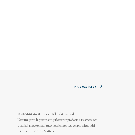
PROSSIMO
© 2025 Istituto Matteucci. All right reserved
Nessuna parte di questo sito può essere riprodotta o trasmessa con
qualsiasi mezzo senza l’autorizzazione scritta dei proprietari dei
diritti e dell’Istituto Matteucci