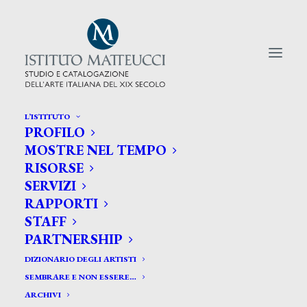
L’ISTITUTO
PROFILO
CERCA TRA GLI ARTISTI:
MOSTRE NEL TEMPO
RISORSE
Search
SERVIZI
for:
RAPPORTI
STAFF
PARTNERSHIP
DIZIONARIO DEGLI ARTISTI
SEMBRARE E NON ESSERE…
ARCHIVI