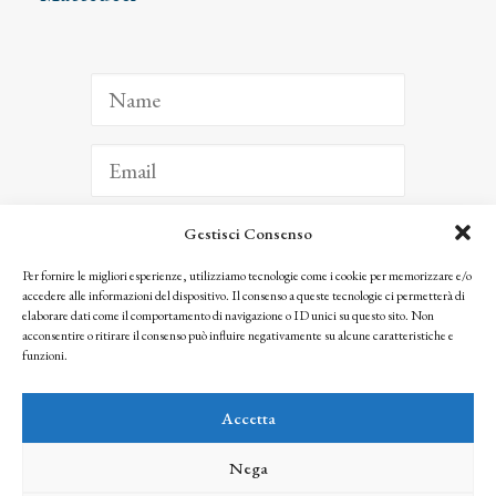
Gestisci Consenso
ISCRIVITI
Per fornire le migliori esperienze, utilizziamo tecnologie come i cookie per memorizzare e/o
accedere alle informazioni del dispositivo. Il consenso a queste tecnologie ci permetterà di
Facendo clic per iscriverti, riconosci che le tue informazioni saranno trattate
elaborare dati come il comportamento di navigazione o ID unici su questo sito. Non
seguendo la nostra
Privacy Policy
acconsentire o ritirare il consenso può influire negativamente su alcune caratteristiche e
© 2025 Istituto Matteucci. All right reserved
funzioni.
Nessuna parte di questo sito può essere riprodotta o trasmessa con qualsiasi mezzo senza
l’autorizzazione scritta dei proprietari dei diritti e dell’Istituto Matteucci
Accetta
Nega