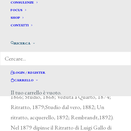
Antola Giovanni Battista*
CONSULENZE
FOCUS
SHOP
ANTOLA GIOVANNI BATTISTA
CONTATTI
Attivo a Genova fra il 1866 e il 1892
RICERCA
Nei cataloghi delle Promotrici genovesi questo
artista, nato a Genova Sampierdarena, compare
con frequenza fino alla fine del secolo con
LOGIN / REGISTER
ritratti, copie (da Rembrandt) e paesaggi
CARRELLO
(Studio dal vero, 1866; Ritratto da Rembrandt,
Il tuo carrello è vuoto.
1866; Studio, 1868; Veduta a Quarto, 1874;
Ritratto, 1879;Studio dal vero, 1882; Un
ritratto, acquerello, 1892; Rembrandt,1892).
Nel 1879 dipinse il Ritratto di Luigi Gallo di