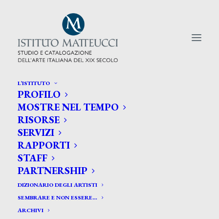
L’ISTITUTO
PROFILO
CERCA TRA GLI ARTISTI:
MOSTRE NEL TEMPO
RISORSE
Search
SERVIZI
for:
RAPPORTI
STAFF
PARTNERSHIP
DIZIONARIO DEGLI ARTISTI
SEMBRARE E NON ESSERE…
ARCHIVI