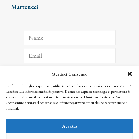
Matteucci
Gestisci Consenso
ISCRIVITI
Per fornire le migliori esperienze, utilizziamo tecnologie come i cookie per memorizzare e/o
accedere alle informazioni del dispositivo. Il consenso a queste tecnologie ci permetterà di
Facendo clic per iscriverti, riconosci che le tue informazioni saranno trattate
elaborare dati come il comportamento di navigazione o ID unici su questo sito. Non
seguendo la nostra
Privacy Policy
acconsentire o ritirare il consenso può influire negativamente su alcune caratteristiche e
© 2025 Istituto Matteucci. All right reserved
funzioni.
Nessuna parte di questo sito può essere riprodotta o trasmessa con qualsiasi mezzo senza
l’autorizzazione scritta dei proprietari dei diritti e dell’Istituto Matteucci
Accetta