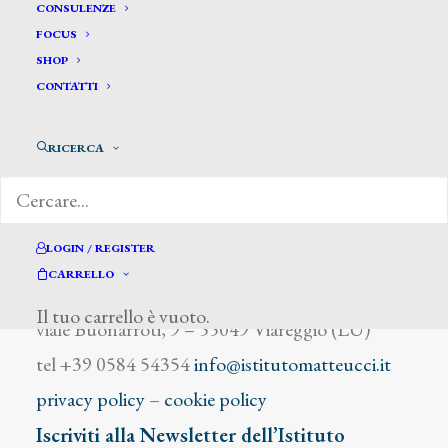
Antonioni Pietro
CONSULENZE
FOCUS
SHOP
CONTATTI
RICERCA
DIZIONARIO DEGLI ARTISTI
LOGIN / REGISTER
CARRELLO
Istituto Matteucci
Il tuo carrello è vuoto.
viale Buonarroti, 9 – 55049 Viareggio (LU)
tel +39 0584 54354
info@istitutomatteucci.it
privacy policy
–
cookie policy
Iscriviti alla Newsletter dell’Istituto