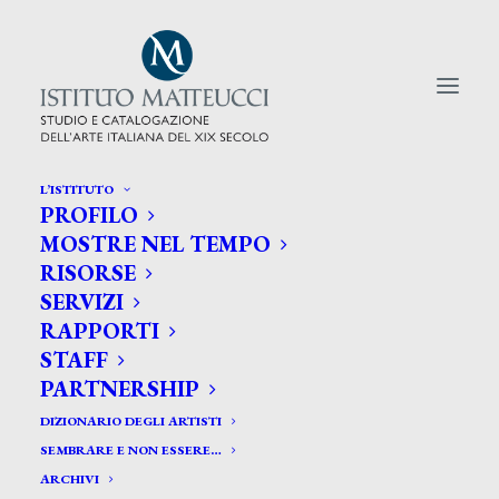
L’ISTITUTO
PROFILO
CERCA TRA GLI ARTISTI:
MOSTRE NEL TEMPO
RISORSE
Search
SERVIZI
for:
RAPPORTI
STAFF
PARTNERSHIP
DIZIONARIO DEGLI ARTISTI
SEMBRARE E NON ESSERE…
ARCHIVI