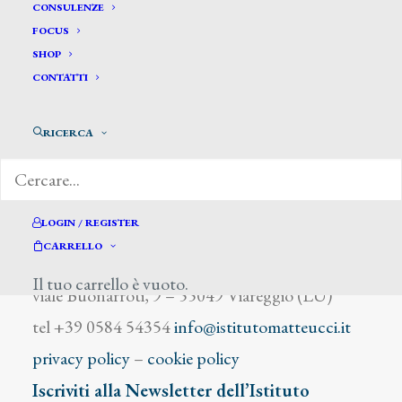
Apolloni Adolfo
CONSULENZE
FOCUS
SHOP
CONTATTI
RICERCA
DIZIONARIO DEGLI ARTISTI
LOGIN / REGISTER
CARRELLO
Istituto Matteucci
Il tuo carrello è vuoto.
viale Buonarroti, 9 – 55049 Viareggio (LU)
tel +39 0584 54354
info@istitutomatteucci.it
privacy policy
–
cookie policy
Iscriviti alla Newsletter dell’Istituto