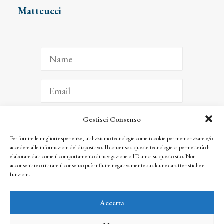
Matteucci
Gestisci Consenso
ISCRIVITI
Per fornire le migliori esperienze, utilizziamo tecnologie come i cookie per memorizzare e/o
accedere alle informazioni del dispositivo. Il consenso a queste tecnologie ci permetterà di
Facendo clic per iscriverti, riconosci che le tue informazioni saranno trattate
elaborare dati come il comportamento di navigazione o ID unici su questo sito. Non
seguendo la nostra
Privacy Policy
acconsentire o ritirare il consenso può influire negativamente su alcune caratteristiche e
© 2025 Istituto Matteucci. All right reserved
funzioni.
Nessuna parte di questo sito può essere riprodotta o trasmessa con qualsiasi mezzo senza
l’autorizzazione scritta dei proprietari dei diritti e dell’Istituto Matteucci
Accetta