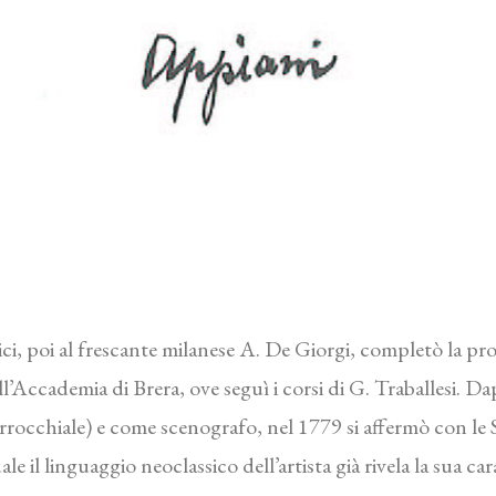
ci, poi al frescante milanese A. De Giorgi, completò la pr
l’Accademia di Brera, ove seguì i corsi di G. Traballesi. Da
rrocchiale) e come scenografo, nel 1779 si affermò con le 
le il linguaggio neoclassico dell’artista già rivela la sua ca