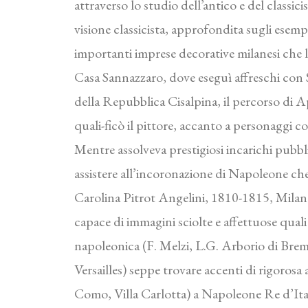
attraverso lo studio dell’antico e del classi
visione classicista, approfondita sugli esem
importanti imprese decorative milanesi che l
Casa Sannazzaro, dove eseguì affreschi con 
della Repubblica Cisalpina, il percorso di 
quali-ficò il pittore, accanto a personaggi com
Mentre assolveva prestigiosi incarichi pubblic
assistere all’incoronazione di Napoleone che
Carolina Pitrot Angelini, 1810-1815, Mila
capace di immagini sciolte e affettuose qua
napoleonica (F. Melzi, L.G. Arborio di Breme,
Versailles) seppe trovare accenti di rigoro
Como, Villa Carlotta) a Napoleone Re d’Ital