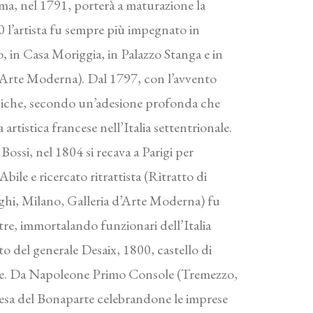
Roma, nel 1791, porterà a maturazione la
0 l’artista fu sempre più impegnato in
o, in Casa Moriggia, in Palazzo Stanga e in
d’Arte Moderna). Dal 1797, con l’avvento
eoniche, secondo un’adesione profonda che
artistica francese nell’Italia settentrionale.
Bossi, nel 1804 si recava a Parigi per
le e ricercato ritrattista (Ritratto di
hi, Milano, Galleria d’Arte Moderna) fu
tre, immortalando funzionari dell’Italia
to del generale Desaix, 1800, castello di
rmale. Da Napoleone Primo Console (Tremezzo,
scesa del Bonaparte celebrandone le imprese