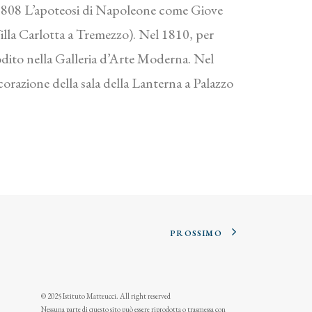
al 1808 L’apoteosi di Napoleone come Giove
lla Carlotta a Tremezzo). Nel 1810, per
todito nella Galleria d’Arte Moderna. Nel
ecorazione della sala della Lanterna a Palazzo
PROSSIMO
© 2025 Istituto Matteucci. All right reserved
Nessuna parte di questo sito può essere riprodotta o trasmessa con