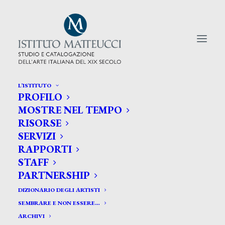
L’ISTITUTO
PROFILO
CERCA TRA GLI ARTISTI:
MOSTRE NEL TEMPO
RISORSE
Search
SERVIZI
for:
RAPPORTI
STAFF
PARTNERSHIP
DIZIONARIO DEGLI ARTISTI
SEMBRARE E NON ESSERE…
ARCHIVI