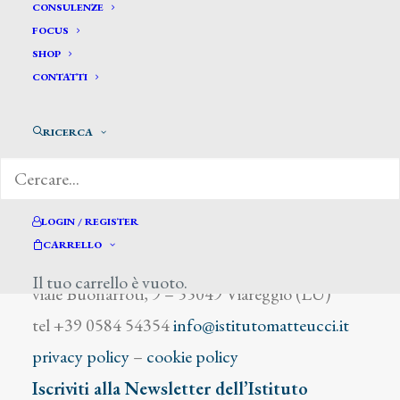
Arcolin G.
CONSULENZE
FOCUS
SHOP
CONTATTI
RICERCA
DIZIONARIO DEGLI ARTISTI
LOGIN / REGISTER
CARRELLO
Istituto Matteucci
Il tuo carrello è vuoto.
viale Buonarroti, 9 – 55049 Viareggio (LU)
tel +39 0584 54354
info@istitutomatteucci.it
privacy policy
–
cookie policy
Iscriviti alla Newsletter dell’Istituto