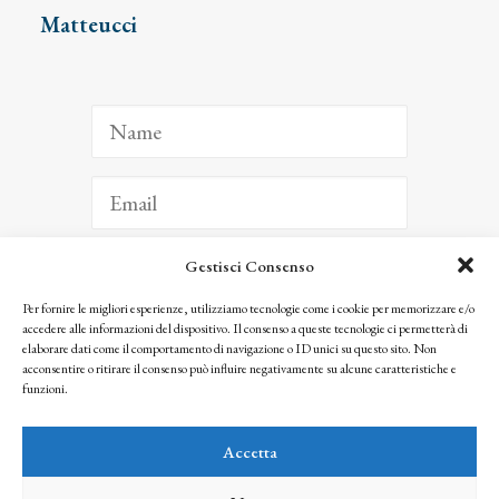
Matteucci
Gestisci Consenso
ISCRIVITI
Per fornire le migliori esperienze, utilizziamo tecnologie come i cookie per memorizzare e/o
accedere alle informazioni del dispositivo. Il consenso a queste tecnologie ci permetterà di
Facendo clic per iscriverti, riconosci che le tue informazioni saranno trattate
elaborare dati come il comportamento di navigazione o ID unici su questo sito. Non
seguendo la nostra
Privacy Policy
acconsentire o ritirare il consenso può influire negativamente su alcune caratteristiche e
© 2025 Istituto Matteucci. All right reserved
funzioni.
Nessuna parte di questo sito può essere riprodotta o trasmessa con qualsiasi mezzo senza
l’autorizzazione scritta dei proprietari dei diritti e dell’Istituto Matteucci
Accetta