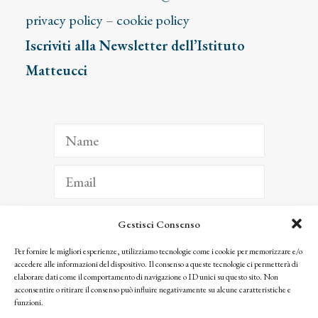
privacy policy
–
cookie policy
Iscriviti alla Newsletter dell’Istituto
Matteucci
Gestisci Consenso
ISCRIVITI
Per fornire le migliori esperienze, utilizziamo tecnologie come i cookie per memorizzare e/o
accedere alle informazioni del dispositivo. Il consenso a queste tecnologie ci permetterà di
Facendo clic per iscriverti, riconosci che le tue informazioni saranno trattate
elaborare dati come il comportamento di navigazione o ID unici su questo sito. Non
seguendo la nostra
Privacy Policy
acconsentire o ritirare il consenso può influire negativamente su alcune caratteristiche e
© 2025 Istituto Matteucci. All right reserved
funzioni.
Nessuna parte di questo sito può essere riprodotta o trasmessa con qualsiasi mezzo senza