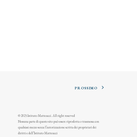
PROSSIMO
© 2025 Istituto Matteucci. All right reserved
Nessuna parte di questo sito può essere riprodotta o trasmessa con
qualsiasi mezzo senza l’autorizzazione scritta dei proprietari dei
diritti e dell’Istituto Matteucci