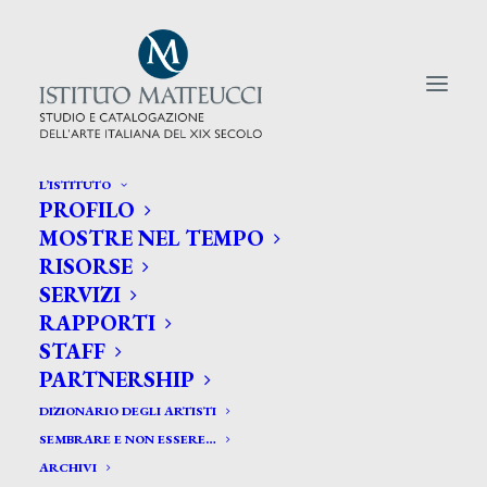
L’ISTITUTO
PROFILO
CERCA TRA GLI ARTISTI:
MOSTRE NEL TEMPO
RISORSE
Search
SERVIZI
for:
RAPPORTI
STAFF
PARTNERSHIP
DIZIONARIO DEGLI ARTISTI
SEMBRARE E NON ESSERE…
ARCHIVI