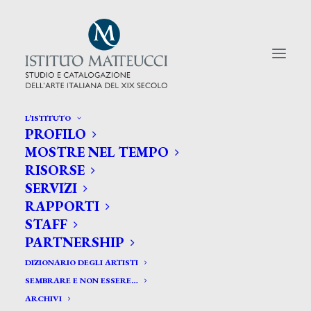
L’ISTITUTO
PROFILO
CERCA TRA GLI ARTISTI:
MOSTRE NEL TEMPO
RISORSE
Search
SERVIZI
for:
RAPPORTI
STAFF
PARTNERSHIP
DIZIONARIO DEGLI ARTISTI
SEMBRARE E NON ESSERE…
ARCHIVI