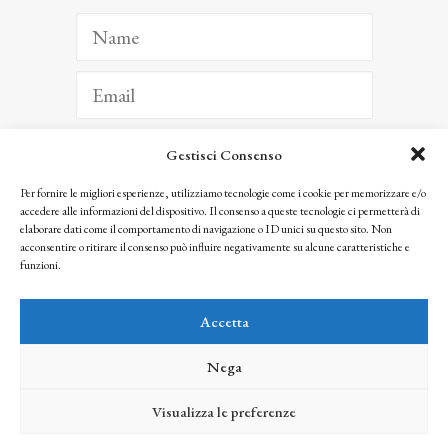
Gestisci Consenso
ISCRIVITI
Per fornire le migliori esperienze, utilizziamo tecnologie come i cookie per memorizzare e/o
accedere alle informazioni del dispositivo. Il consenso a queste tecnologie ci permetterà di
Facendo clic per iscriverti, riconosci che le tue informazioni saranno trattate
elaborare dati come il comportamento di navigazione o ID unici su questo sito. Non
seguendo la nostra
Privacy Policy
acconsentire o ritirare il consenso può influire negativamente su alcune caratteristiche e
© 2025 Istituto Matteucci. All right reserved
funzioni.
Nessuna parte di questo sito può essere riprodotta o trasmessa con qualsiasi mezzo senza
l’autorizzazione scritta dei proprietari dei diritti e dell’Istituto Matteucci
Accetta
Nega
Visualizza le preferenze
credits