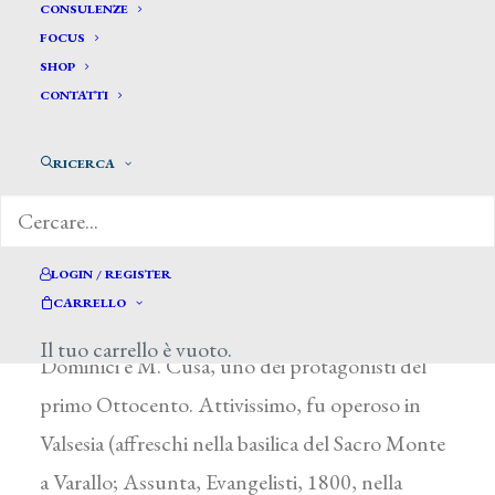
Avondo Giovanni*
CONSULENZE
FOCUS
SHOP
AVONDO GIOVANNI
CONTATTI
Balmuccia (Vercelli) 1763 – 1829
RICERCA
Allievo di R. Orgiazzi alla Scuola di Disegno di
Varallo Sesia e poi di L. Pécheux all’Accademia
Albertina di Torino, fu uno degli ultimi eredi
LOGIN / REGISTER
della tradizione di frescanti e decoratori
CARRELLO
valsesiani del Settecento e, insieme a G. De
Il tuo carrello è vuoto.
Dominici e M. Cusa, uno dei protagonisti del
primo Ottocento. Attivissimo, fu operoso in
Valsesia (affreschi nella basilica del Sacro Monte
a Varallo; Assunta, Evangelisti, 1800, nella