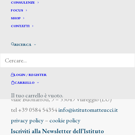
Axentowicz Theodor
CONSULENZE
FOCUS
SHOP
CONTATTI
RICERCA
DIZIONARIO DEGLI ARTISTI
LOGIN / REGISTER
CARRELLO
Istituto Matteucci
Il tuo carrello è vuoto.
viale Buonarroti, 9 – 55049 Viareggio (LU)
tel +39 0584 54354
info@istitutomatteucci.it
privacy policy
–
cookie policy
Iscriviti alla Newsletter dell’Istituto