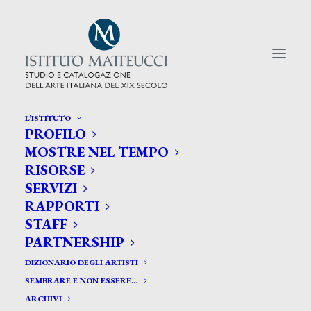
L’ISTITUTO
PROFILO
CERCA TRA GLI ARTISTI:
MOSTRE NEL TEMPO
RISORSE
Search
SERVIZI
for:
RAPPORTI
STAFF
PARTNERSHIP
DIZIONARIO DEGLI ARTISTI
SEMBRARE E NON ESSERE…
ARCHIVI