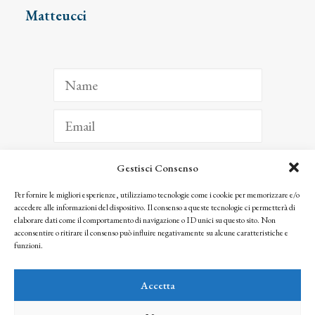
Matteucci
Gestisci Consenso
ISCRIVITI
Per fornire le migliori esperienze, utilizziamo tecnologie come i cookie per memorizzare e/o
accedere alle informazioni del dispositivo. Il consenso a queste tecnologie ci permetterà di
Facendo clic per iscriverti, riconosci che le tue informazioni saranno trattate
elaborare dati come il comportamento di navigazione o ID unici su questo sito. Non
seguendo la nostra
Privacy Policy
acconsentire o ritirare il consenso può influire negativamente su alcune caratteristiche e
© 2025 Istituto Matteucci. All right reserved
funzioni.
Nessuna parte di questo sito può essere riprodotta o trasmessa con qualsiasi mezzo senza
l’autorizzazione scritta dei proprietari dei diritti e dell’Istituto Matteucci
Accetta