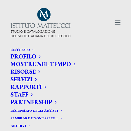
L’ISTITUTO
PROFILO
CERCA TRA GLI ARTISTI:
MOSTRE NEL TEMPO
RISORSE
Search
SERVIZI
for:
RAPPORTI
STAFF
PARTNERSHIP
DIZIONARIO DEGLI ARTISTI
SEMBRARE E NON ESSERE…
ARCHIVI