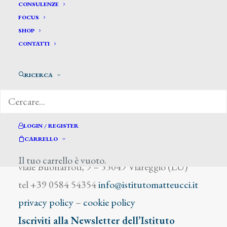
Baldancoli L.
CONSULENZE
FOCUS
SHOP
CONTATTI
RICERCA
DIZIONARIO DEGLI ARTISTI
LOGIN / REGISTER
CARRELLO
Istituto Matteucci
Il tuo carrello è vuoto.
viale Buonarroti, 9 – 55049 Viareggio (LU)
tel +39 0584 54354
info@istitutomatteucci.it
privacy policy
–
cookie policy
Iscriviti alla Newsletter dell’Istituto