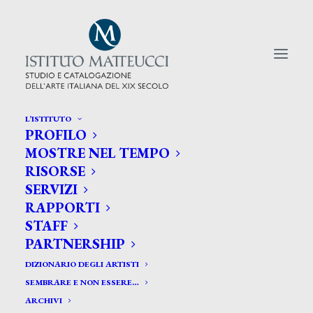
L’ISTITUTO
PROFILO
CERCA TRA GLI ARTISTI:
MOSTRE NEL TEMPO
RISORSE
Search
SERVIZI
for:
RAPPORTI
STAFF
PARTNERSHIP
DIZIONARIO DEGLI ARTISTI
SEMBRARE E NON ESSERE…
ARCHIVI