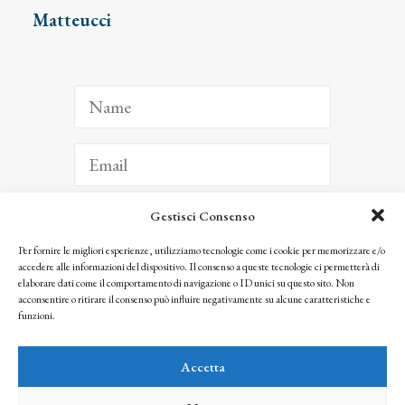
Matteucci
Gestisci Consenso
ISCRIVITI
Per fornire le migliori esperienze, utilizziamo tecnologie come i cookie per memorizzare e/o
accedere alle informazioni del dispositivo. Il consenso a queste tecnologie ci permetterà di
Facendo clic per iscriverti, riconosci che le tue informazioni saranno trattate
elaborare dati come il comportamento di navigazione o ID unici su questo sito. Non
seguendo la nostra
Privacy Policy
acconsentire o ritirare il consenso può influire negativamente su alcune caratteristiche e
© 2025 Istituto Matteucci. All right reserved
funzioni.
Nessuna parte di questo sito può essere riprodotta o trasmessa con qualsiasi mezzo senza
l’autorizzazione scritta dei proprietari dei diritti e dell’Istituto Matteucci
Accetta