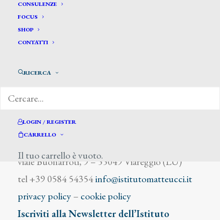
Baldassari Luciano
CONSULENZE
FOCUS
SHOP
CONTATTI
RICERCA
DIZIONARIO DEGLI ARTISTI
LOGIN / REGISTER
CARRELLO
Istituto Matteucci
Il tuo carrello è vuoto.
viale Buonarroti, 9 – 55049 Viareggio (LU)
tel +39 0584 54354
info@istitutomatteucci.it
privacy policy
–
cookie policy
Iscriviti alla Newsletter dell’Istituto