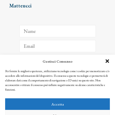
Matteucci
Gestisci Consenso
ISCRIVITI
Per fornire le migliori esperienze, utilizziamo tecnologie come i cookie per memorizzare e/o
accedere alle informazioni del dispositivo. Il consenso a queste tecnologie ci permetterà di
Facendo clic per iscriverti, riconosci che le tue informazioni saranno trattate
elaborare dati come il comportamento di navigazione o ID unici su questo sito. Non
seguendo la nostra
Privacy Policy
acconsentire o ritirare il consenso può influire negativamente su alcune caratteristiche e
© 2025 Istituto Matteucci. All right reserved
funzioni.
Nessuna parte di questo sito può essere riprodotta o trasmessa con qualsiasi mezzo senza
l’autorizzazione scritta dei proprietari dei diritti e dell’Istituto Matteucci
Accetta