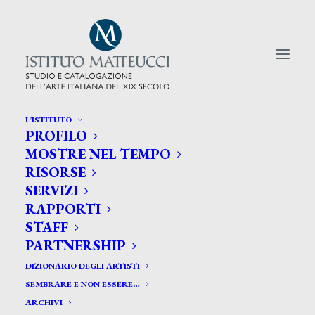
L’ISTITUTO
PROFILO
CERCA TRA GLI ARTISTI:
MOSTRE NEL TEMPO
RISORSE
Search
SERVIZI
for:
RAPPORTI
STAFF
PARTNERSHIP
DIZIONARIO DEGLI ARTISTI
SEMBRARE E NON ESSERE…
ARCHIVI