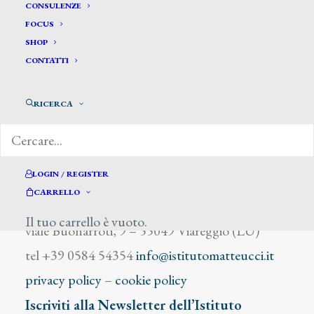
Bale Thomas Charles
CONSULENZE
FOCUS
SHOP
CONTATTI
RICERCA
DIZIONARIO DEGLI ARTISTI
LOGIN / REGISTER
CARRELLO
Istituto Matteucci
Il tuo carrello è vuoto.
viale Buonarroti, 9 – 55049 Viareggio (LU)
tel +39 0584 54354
info@istitutomatteucci.it
privacy policy
–
cookie policy
Iscriviti alla Newsletter dell’Istituto