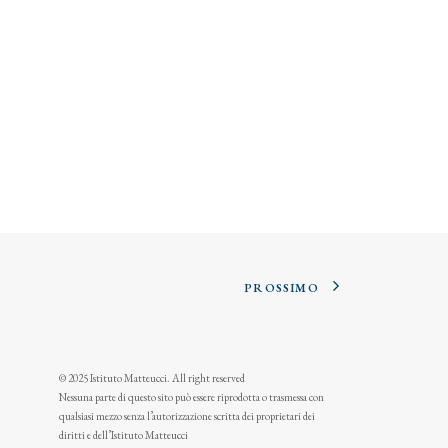
PROSSIMO
© 2025 Istituto Matteucci. All right reserved
Nessuna parte di questo sito può essere riprodotta o trasmessa con
qualsiasi mezzo senza l’autorizzazione scritta dei proprietari dei
diritti e dell’Istituto Matteucci