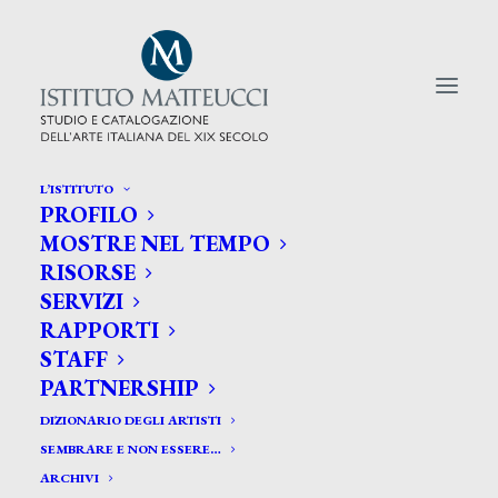
L’ISTITUTO
PROFILO
CERCA TRA GLI ARTISTI:
MOSTRE NEL TEMPO
RISORSE
Search
SERVIZI
for:
RAPPORTI
STAFF
PARTNERSHIP
DIZIONARIO DEGLI ARTISTI
SEMBRARE E NON ESSERE…
ARCHIVI