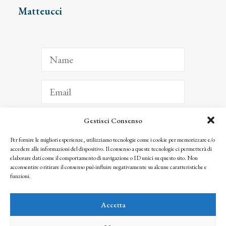
Matteucci
Gestisci Consenso
ISCRIVITI
Per fornire le migliori esperienze, utilizziamo tecnologie come i cookie per memorizzare e/o
accedere alle informazioni del dispositivo. Il consenso a queste tecnologie ci permetterà di
Facendo clic per iscriverti, riconosci che le tue informazioni saranno trattate
elaborare dati come il comportamento di navigazione o ID unici su questo sito. Non
seguendo la nostra
Privacy Policy
acconsentire o ritirare il consenso può influire negativamente su alcune caratteristiche e
© 2025 Istituto Matteucci. All right reserved
funzioni.
Nessuna parte di questo sito può essere riprodotta o trasmessa con qualsiasi mezzo senza
l’autorizzazione scritta dei proprietari dei diritti e dell’Istituto Matteucci
Accetta