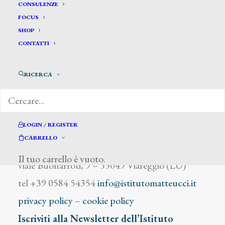
Bance Albert
CONSULENZE
FOCUS
SHOP
CONTATTI
RICERCA
DIZIONARIO DEGLI ARTISTI
LOGIN / REGISTER
CARRELLO
Istituto Matteucci
Il tuo carrello è vuoto.
viale Buonarroti, 9 – 55049 Viareggio (LU)
tel +39 0584 54354
info@istitutomatteucci.it
privacy policy
–
cookie policy
Iscriviti alla Newsletter dell’Istituto