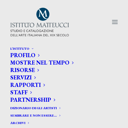
L’ISTITUTO
PROFILO
CERCA TRA GLI ARTISTI:
MOSTRE NEL TEMPO
RISORSE
Search
SERVIZI
for:
RAPPORTI
STAFF
PARTNERSHIP
DIZIONARIO DEGLI ARTISTI
SEMBRARE E NON ESSERE…
ARCHIVI