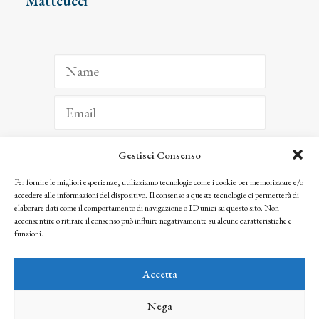
Matteucci
Gestisci Consenso
ISCRIVITI
Per fornire le migliori esperienze, utilizziamo tecnologie come i cookie per memorizzare e/o
accedere alle informazioni del dispositivo. Il consenso a queste tecnologie ci permetterà di
Facendo clic per iscriverti, riconosci che le tue informazioni saranno trattate
elaborare dati come il comportamento di navigazione o ID unici su questo sito. Non
seguendo la nostra
Privacy Policy
acconsentire o ritirare il consenso può influire negativamente su alcune caratteristiche e
© 2025 Istituto Matteucci. All right reserved
funzioni.
Nessuna parte di questo sito può essere riprodotta o trasmessa con qualsiasi mezzo senza
l’autorizzazione scritta dei proprietari dei diritti e dell’Istituto Matteucci
Accetta
Nega