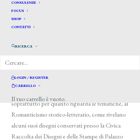
Baratta Francesco *
CONSULENZE
FOCUS
SHOP
BARATTA FRANCESCO
CONTATTI
Genova 1805 ca. – 1835
RICERCA
Figlio e allievo del pittore Carlo, fu poi a Roma
presso V. Camuccini. Ritornato a Genova, a
partire dal 1827 diresse la scuola di pittura
LOGIN / REGISTER
dell’Accademia Ligustica. Influenzato dal tardo
CARRELLO
Neo-classicismo romano, aderì tuttavia,
Il tuo carrello è vuoto.
soprattutto per quanto riguarda le tematiche, al
Romanticismo storico-letterario, come rivelano
alcuni suoi disegni conservati presso la Civica
Raccolta dei Disegni e delle Stampe di Palazzo