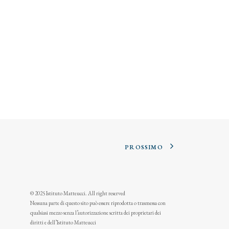
PROSSIMO
© 2025 Istituto Matteucci. All right reserved
Nessuna parte di questo sito può essere riprodotta o trasmessa con
qualsiasi mezzo senza l’autorizzazione scritta dei proprietari dei
diritti e dell’Istituto Matteucci