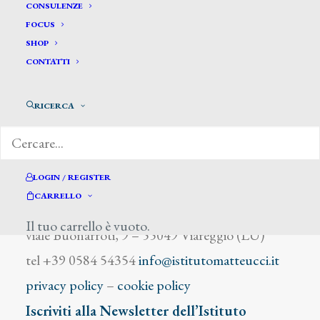
Barbedienne Ferdinand
CONSULENZE
FOCUS
SHOP
CONTATTI
RICERCA
DIZIONARIO DEGLI ARTISTI
LOGIN / REGISTER
CARRELLO
Istituto Matteucci
Il tuo carrello è vuoto.
viale Buonarroti, 9 – 55049 Viareggio (LU)
tel +39 0584 54354
info@istitutomatteucci.it
privacy policy
–
cookie policy
Iscriviti alla Newsletter dell’Istituto