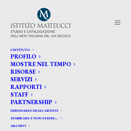
L’ISTITUTO
PROFILO
CERCA TRA GLI ARTISTI:
MOSTRE NEL TEMPO
RISORSE
Search
SERVIZI
for:
RAPPORTI
STAFF
PARTNERSHIP
DIZIONARIO DEGLI ARTISTI
SEMBRARE E NON ESSERE…
ARCHIVI