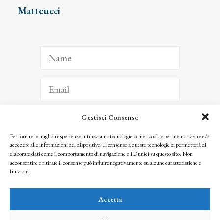
Matteucci
Gestisci Consenso
ISCRIVITI
Per fornire le migliori esperienze, utilizziamo tecnologie come i cookie per memorizzare e/o
accedere alle informazioni del dispositivo. Il consenso a queste tecnologie ci permetterà di
Facendo clic per iscriverti, riconosci che le tue informazioni saranno trattate
elaborare dati come il comportamento di navigazione o ID unici su questo sito. Non
seguendo la nostra
Privacy Policy
acconsentire o ritirare il consenso può influire negativamente su alcune caratteristiche e
© 2025 Istituto Matteucci. All right reserved
funzioni.
Nessuna parte di questo sito può essere riprodotta o trasmessa con qualsiasi mezzo senza
l’autorizzazione scritta dei proprietari dei diritti e dell’Istituto Matteucci
Accetta