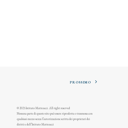
PROSSIMO
© 2025 Istituto Matteucci. All right reserved
Nessuna parte di questo sito può essere riprodotta o trasmessa con
qualsiasi mezzo senza l’autorizzazione scritta dei proprietari dei
diritti e dell’Istituto Matteucci