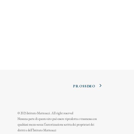
PROSSIMO
© 2025 Istituto Matteucci. All right reserved
Nessuna parte di questo sito può essere riprodotta o trasmessa con
qualsiasi mezzo senza l’autorizzazione scritta dei proprietari dei
diritti e dell’Istituto Matteucci