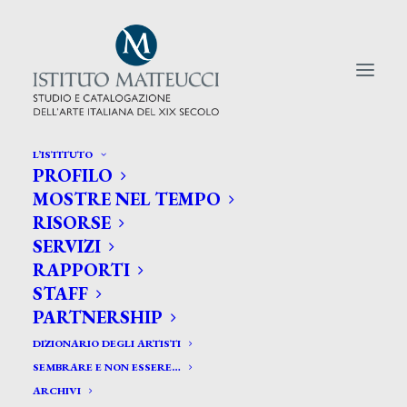
L’ISTITUTO
PROFILO
CERCA TRA GLI ARTISTI:
MOSTRE NEL TEMPO
RISORSE
Search
SERVIZI
for:
RAPPORTI
STAFF
PARTNERSHIP
DIZIONARIO DEGLI ARTISTI
SEMBRARE E NON ESSERE…
ARCHIVI