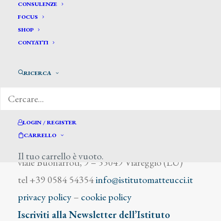
Barbizon
CONSULENZE
FOCUS
SHOP
CONTATTI
RICERCA
DIZIONARIO DEGLI ARTISTI
LOGIN / REGISTER
CARRELLO
Istituto Matteucci
Il tuo carrello è vuoto.
viale Buonarroti, 9 – 55049 Viareggio (LU)
tel +39 0584 54354
info@istitutomatteucci.it
privacy policy
–
cookie policy
Iscriviti alla Newsletter dell’Istituto