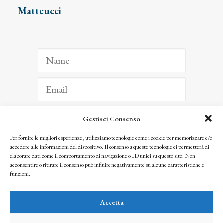
Matteucci
Gestisci Consenso
ISCRIVITI
Per fornire le migliori esperienze, utilizziamo tecnologie come i cookie per memorizzare e/o
accedere alle informazioni del dispositivo. Il consenso a queste tecnologie ci permetterà di
Facendo clic per iscriverti, riconosci che le tue informazioni saranno trattate
elaborare dati come il comportamento di navigazione o ID unici su questo sito. Non
seguendo la nostra
Privacy Policy
acconsentire o ritirare il consenso può influire negativamente su alcune caratteristiche e
© 2025 Istituto Matteucci. All right reserved
funzioni.
Nessuna parte di questo sito può essere riprodotta o trasmessa con qualsiasi mezzo senza
l’autorizzazione scritta dei proprietari dei diritti e dell’Istituto Matteucci
Accetta