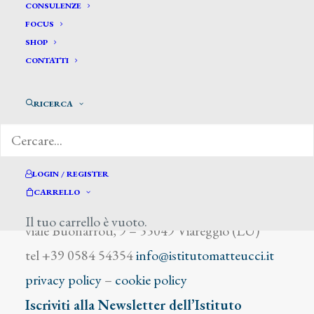
Barcaglia Donato
CONSULENZE
FOCUS
SHOP
CONTATTI
RICERCA
DIZIONARIO DEGLI ARTISTI
LOGIN / REGISTER
CARRELLO
Istituto Matteucci
Il tuo carrello è vuoto.
viale Buonarroti, 9 – 55049 Viareggio (LU)
tel +39 0584 54354
info@istitutomatteucci.it
privacy policy
–
cookie policy
Iscriviti alla Newsletter dell’Istituto