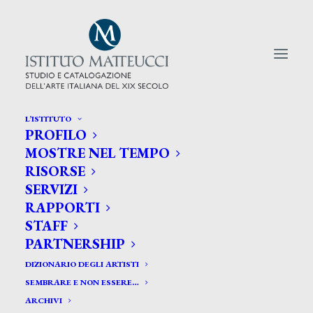
L’ISTITUTO
PROFILO
CERCA TRA GLI ARTISTI:
MOSTRE NEL TEMPO
RISORSE
Search
SERVIZI
for:
RAPPORTI
STAFF
PARTNERSHIP
DIZIONARIO DEGLI ARTISTI
SEMBRARE E NON ESSERE…
ARCHIVI