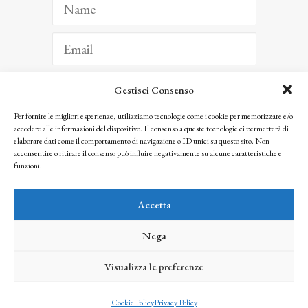
Gestisci Consenso
ISCRIVITI
Per fornire le migliori esperienze, utilizziamo tecnologie come i cookie per memorizzare e/o
accedere alle informazioni del dispositivo. Il consenso a queste tecnologie ci permetterà di
Facendo clic per iscriverti, riconosci che le tue informazioni saranno trattate
elaborare dati come il comportamento di navigazione o ID unici su questo sito. Non
seguendo la nostra
Privacy Policy
acconsentire o ritirare il consenso può influire negativamente su alcune caratteristiche e
© 2025 Istituto Matteucci. All right reserved
funzioni.
Nessuna parte di questo sito può essere riprodotta o trasmessa con qualsiasi mezzo senza
l’autorizzazione scritta dei proprietari dei diritti e dell’Istituto Matteucci
Accetta
Nega
Visualizza le preferenze
credits
Cookie Policy
Privacy Policy