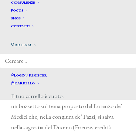
Bardini Stefano*
CONSULENZE
FOCUS
SHOP
BARDINI STEFANO
CONTATTI
Pieve S. Stefano (Arezzo) 1836 – Firenze 1922
RICERCA
Allievo dell’Accademia di Firenze dal 1853,
frequentò lo studio di A. Puccinelli, del quale
viene detto allievo e seguace; partecipe delle
LOGIN / REGISTER
ricerche per il rinnovamento della pittura di
CARRELLO
storia, presentò al concorso Triennale del 1858
Il tuo carrello è vuoto.
un bozzetto sul tema proposto del Lorenzo de’
Medici che, nella congiura de’ Pazzi, si salva
nella sagrestia del Duomo (Firenze, eredità