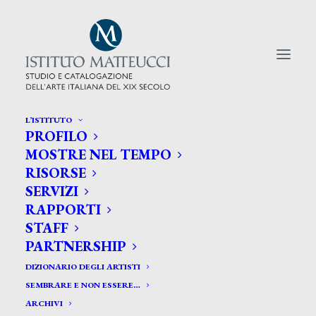
L’ISTITUTO
PROFILO
CERCA TRA GLI ARTISTI:
MOSTRE NEL TEMPO
RISORSE
Search
SERVIZI
for:
RAPPORTI
STAFF
PARTNERSHIP
DIZIONARIO DEGLI ARTISTI
SEMBRARE E NON ESSERE…
ARCHIVI