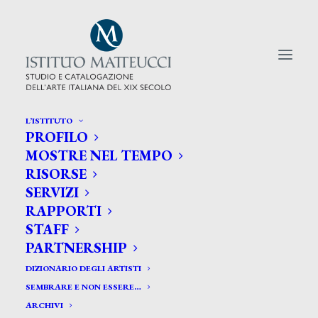
L’ISTITUTO
PROFILO
CERCA TRA GLI ARTISTI:
MOSTRE NEL TEMPO
RISORSE
Search
SERVIZI
for:
RAPPORTI
STAFF
PARTNERSHIP
DIZIONARIO DEGLI ARTISTI
SEMBRARE E NON ESSERE…
ARCHIVI