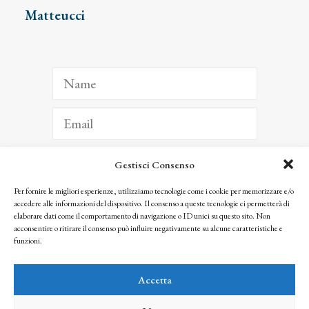
Matteucci
Gestisci Consenso
ISCRIVITI
Per fornire le migliori esperienze, utilizziamo tecnologie come i cookie per memorizzare e/o
accedere alle informazioni del dispositivo. Il consenso a queste tecnologie ci permetterà di
Facendo clic per iscriverti, riconosci che le tue informazioni saranno trattate
elaborare dati come il comportamento di navigazione o ID unici su questo sito. Non
seguendo la nostra
Privacy Policy
acconsentire o ritirare il consenso può influire negativamente su alcune caratteristiche e
© 2025 Istituto Matteucci. All right reserved
funzioni.
Nessuna parte di questo sito può essere riprodotta o trasmessa con qualsiasi mezzo senza
l’autorizzazione scritta dei proprietari dei diritti e dell’Istituto Matteucci
Accetta