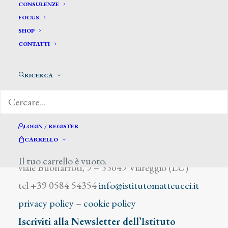
Barnoin Henri Alphonse
CONSULENZE
FOCUS
SHOP
CONTATTI
RICERCA
DIZIONARIO DEGLI ARTISTI
LOGIN / REGISTER
CARRELLO
Istituto Matteucci
Il tuo carrello è vuoto.
viale Buonarroti, 9 – 55049 Viareggio (LU)
tel +39 0584 54354
info@istitutomatteucci.it
privacy policy
–
cookie policy
Iscriviti alla Newsletter dell’Istituto