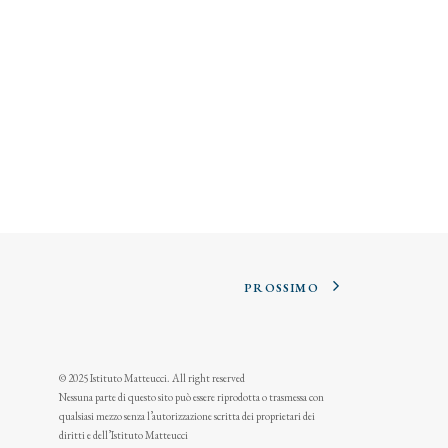
PROSSIMO
© 2025 Istituto Matteucci. All right reserved
Nessuna parte di questo sito può essere riprodotta o trasmessa con
qualsiasi mezzo senza l’autorizzazione scritta dei proprietari dei
diritti e dell’Istituto Matteucci