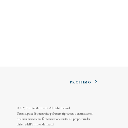
PROSSIMO
© 2025 Istituto Matteucci. All right reserved
Nessuna parte di questo sito può essere riprodotta o trasmessa con
qualsiasi mezzo senza l’autorizzazione scritta dei proprietari dei
diritti e dell’Istituto Matteucci